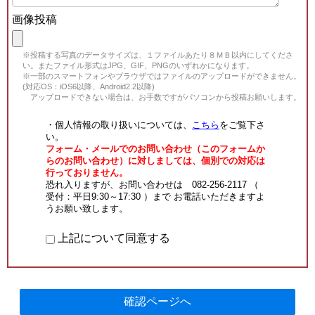
画像投稿
※投稿する写真のデータサイズは、１ファイルあたり８ＭＢ以内にしてくださ
い。またファイル形式はJPG、GIF、PNGのいずれかになります。
※一部のスマートフォンやブラウザではファイルのアップロードができません。
(対応OS：iOS6以降、Android2.2以降)
アップロードできない場合は、お手数ですがパソコンから投稿お願いします。
・個人情報の取り扱いについては、
こちら
をご覧下さ
い。
フォーム・メールでのお問い合わせ（このフォームか
らのお問い合わせ）に対しましては、個別での対応は
行っておりません。
恐れ入りますが、お問い合わせは 082-256-2117 （
受付：平日9:30～17:30 ）まで お電話いただきますよ
うお願い致します。
上記について同意する
確認ページへ