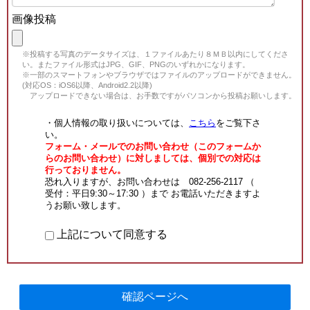
画像投稿
※投稿する写真のデータサイズは、１ファイルあたり８ＭＢ以内にしてくださ
い。またファイル形式はJPG、GIF、PNGのいずれかになります。
※一部のスマートフォンやブラウザではファイルのアップロードができません。
(対応OS：iOS6以降、Android2.2以降)
アップロードできない場合は、お手数ですがパソコンから投稿お願いします。
・個人情報の取り扱いについては、
こちら
をご覧下さ
い。
フォーム・メールでのお問い合わせ（このフォームか
らのお問い合わせ）に対しましては、個別での対応は
行っておりません。
恐れ入りますが、お問い合わせは 082-256-2117 （
受付：平日9:30～17:30 ）まで お電話いただきますよ
うお願い致します。
上記について同意する
確認ページへ