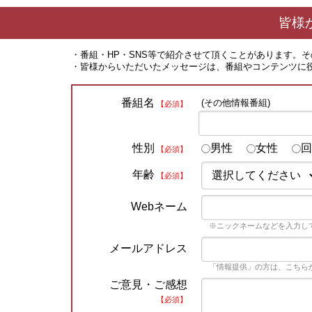
皆様
・番組・HP・SNS等で紹介させて頂くことがあります。
・皆様からいただいたメッセージは、番組やコンテンツに
番組名
(その他情報番組)
【必須】
性別
男性
女性
回
【必須】
年齢
【必須】
Webネーム
※ニックネームなどを入力し
メールアドレス
「情報提供」の方は、こちら
ご意見・ご感想
【必須】