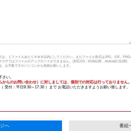
は、１ファイルあたり８ＭＢ以内にしてください。またファイル形式はJPG、GIF、PN
ザではファイルのアップロードができません。(対応OS：iOS6以降、Android2.2以降)
、お手数ですがパソコンから投稿お願いします。
下さい。
ムからのお問い合わせ）に対しましては、個別での対応は行っておりません
7 （ 受付：平日9:30～17:30 ）まで お電話いただきますようお願い致します。
ジへ
番組