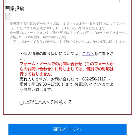
画像投稿
※投稿する写真のデータサイズは、１ファイルあたり８ＭＢ以内にしてくださ
い。またファイル形式はJPG、GIF、PNGのいずれかになります。
※一部のスマートフォンやブラウザではファイルのアップロードができません。
(対応OS：iOS6以降、Android2.2以降)
アップロードできない場合は、お手数ですがパソコンから投稿お願いします。
・個人情報の取り扱いについては、
こちら
をご覧下さ
い。
フォーム・メールでのお問い合わせ（このフォームか
らのお問い合わせ）に対しましては、個別での対応は
行っておりません。
恐れ入りますが、お問い合わせは 082-256-2117 （
受付：平日9:30～17:30 ）まで お電話いただきますよ
うお願い致します。
上記について同意する
確認ページへ