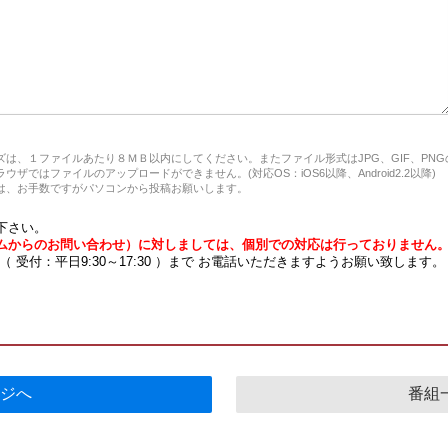
は、１ファイルあたり８ＭＢ以内にしてください。またファイル形式はJPG、GIF、PN
ザではファイルのアップロードができません。(対応OS：iOS6以降、Android2.2以降)
、お手数ですがパソコンから投稿お願いします。
下さい。
ムからのお問い合わせ）に対しましては、個別での対応は行っておりません
7 （ 受付：平日9:30～17:30 ）まで お電話いただきますようお願い致します。
ジへ
番組