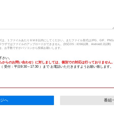
は、１ファイルあたり８ＭＢ以内にしてください。またファイル形式はJPG、GIF、PN
ザではファイルのアップロードができません。(対応OS：iOS6以降、Android2.2以降)
、お手数ですがパソコンから投稿お願いします。
下さい。
ムからのお問い合わせ）に対しましては、個別での対応は行っておりません
7 （ 受付：平日9:30～17:30 ）まで お電話いただきますようお願い致します。
ジへ
番組