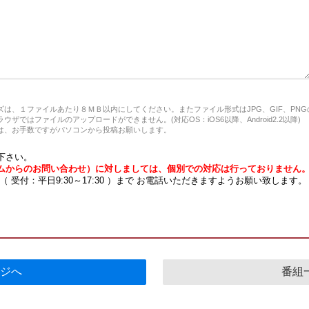
は、１ファイルあたり８ＭＢ以内にしてください。またファイル形式はJPG、GIF、PN
ザではファイルのアップロードができません。(対応OS：iOS6以降、Android2.2以降)
、お手数ですがパソコンから投稿お願いします。
下さい。
ムからのお問い合わせ）に対しましては、個別での対応は行っておりません
7 （ 受付：平日9:30～17:30 ）まで お電話いただきますようお願い致します。
ジへ
番組