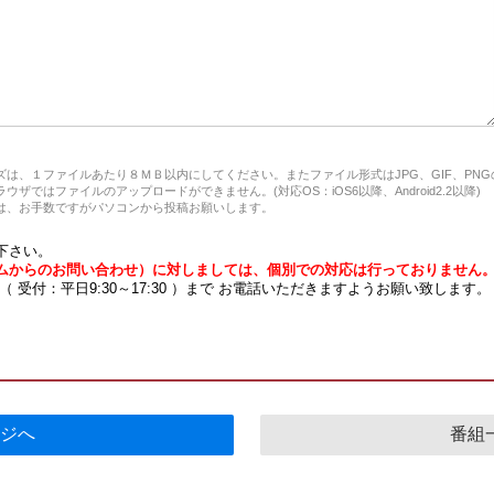
は、１ファイルあたり８ＭＢ以内にしてください。またファイル形式はJPG、GIF、PN
ザではファイルのアップロードができません。(対応OS：iOS6以降、Android2.2以降)
、お手数ですがパソコンから投稿お願いします。
下さい。
ムからのお問い合わせ）に対しましては、個別での対応は行っておりません
7 （ 受付：平日9:30～17:30 ）まで お電話いただきますようお願い致します。
ジへ
番組