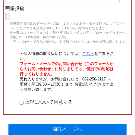
画像投稿
※投稿する写真のデータサイズは、１ファイルあたり８ＭＢ以内にしてくださ
い。またファイル形式はJPG、GIF、PNGのいずれかになります。
※一部のスマートフォンやブラウザではファイルのアップロードができません。
(対応OS：iOS6以降、Android2.2以降)
アップロードできない場合は、お手数ですがパソコンから投稿お願いします。
・個人情報の取り扱いについては、
こちら
をご覧下さ
い。
フォーム・メールでのお問い合わせ（このフォームか
らのお問い合わせ）に対しましては、個別での対応は
行っておりません。
恐れ入りますが、お問い合わせは 082-256-2117 （
受付：平日9:30～17:30 ）まで お電話いただきますよ
うお願い致します。
上記について同意する
確認ページへ