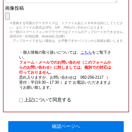
画像投稿
※投稿する写真のデータサイズは、１ファイルあたり８ＭＢ以内にしてくださ
い。またファイル形式はJPG、GIF、PNGのいずれかになります。
※一部のスマートフォンやブラウザではファイルのアップロードができません。
(対応OS：iOS6以降、Android2.2以降)
アップロードできない場合は、お手数ですがパソコンから投稿お願いします。
・個人情報の取り扱いについては、
こちら
をご覧下さ
い。
フォーム・メールでのお問い合わせ（このフォームか
らのお問い合わせ）に対しましては、個別での対応は
行っておりません。
恐れ入りますが、お問い合わせは 082-256-2117 （
受付：平日9:30～17:30 ）まで お電話いただきますよ
うお願い致します。
上記について同意する
確認ページへ