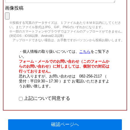
画像投稿
※投稿する写真のデータサイズは、１ファイルあたり８ＭＢ以内にしてくださ
い。またファイル形式はJPG、GIF、PNGのいずれかになります。
※一部のスマートフォンやブラウザではファイルのアップロードができません。
(対応OS：iOS6以降、Android2.2以降)
アップロードできない場合は、お手数ですがパソコンから投稿お願いします。
・個人情報の取り扱いについては、
こちら
をご覧下さ
い。
フォーム・メールでのお問い合わせ（このフォームか
らのお問い合わせ）に対しましては、個別での対応は
行っておりません。
恐れ入りますが、お問い合わせは 082-256-2117 （
受付：平日9:30～17:30 ）まで お電話いただきますよ
うお願い致します。
上記について同意する
確認ページへ