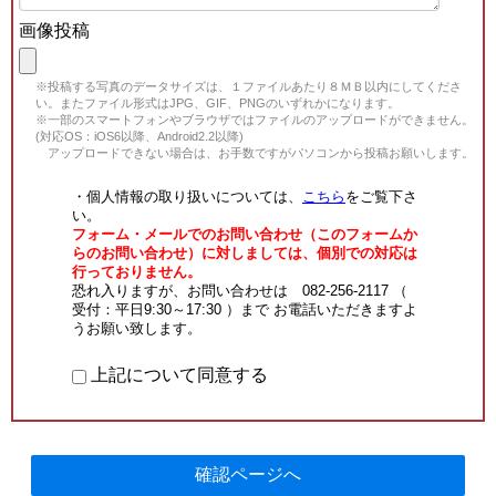
画像投稿
※投稿する写真のデータサイズは、１ファイルあたり８ＭＢ以内にしてくださ
い。またファイル形式はJPG、GIF、PNGのいずれかになります。
※一部のスマートフォンやブラウザではファイルのアップロードができません。
(対応OS：iOS6以降、Android2.2以降)
アップロードできない場合は、お手数ですがパソコンから投稿お願いします。
・個人情報の取り扱いについては、
こちら
をご覧下さ
い。
フォーム・メールでのお問い合わせ（このフォームか
らのお問い合わせ）に対しましては、個別での対応は
行っておりません。
恐れ入りますが、お問い合わせは 082-256-2117 （
受付：平日9:30～17:30 ）まで お電話いただきますよ
うお願い致します。
上記について同意する
確認ページへ