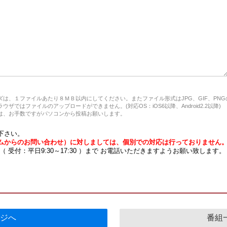
は、１ファイルあたり８ＭＢ以内にしてください。またファイル形式はJPG、GIF、PN
ザではファイルのアップロードができません。(対応OS：iOS6以降、Android2.2以降)
、お手数ですがパソコンから投稿お願いします。
下さい。
ムからのお問い合わせ）に対しましては、個別での対応は行っておりません
7 （ 受付：平日9:30～17:30 ）まで お電話いただきますようお願い致します。
ジへ
番組