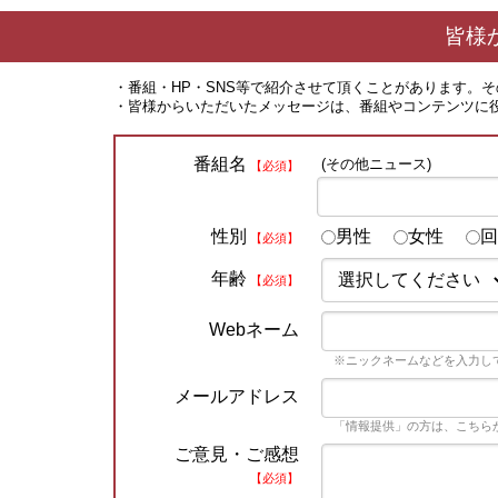
皆様
・番組・HP・SNS等で紹介させて頂くことがあります。
・皆様からいただいたメッセージは、番組やコンテンツに
番組名
(その他ニュース)
【必須】
性別
男性
女性
回
【必須】
年齢
【必須】
Webネーム
※ニックネームなどを入力し
メールアドレス
「情報提供」の方は、こちら
ご意見・ご感想
【必須】