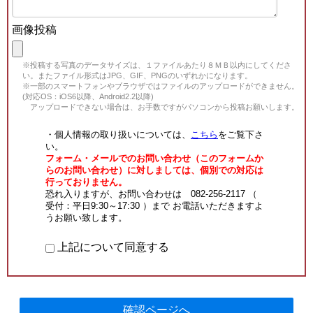
画像投稿
※投稿する写真のデータサイズは、１ファイルあたり８ＭＢ以内にしてくださ
い。またファイル形式はJPG、GIF、PNGのいずれかになります。
※一部のスマートフォンやブラウザではファイルのアップロードができません。
(対応OS：iOS6以降、Android2.2以降)
アップロードできない場合は、お手数ですがパソコンから投稿お願いします。
・個人情報の取り扱いについては、
こちら
をご覧下さ
い。
フォーム・メールでのお問い合わせ（このフォームか
らのお問い合わせ）に対しましては、個別での対応は
行っておりません。
恐れ入りますが、お問い合わせは 082-256-2117 （
受付：平日9:30～17:30 ）まで お電話いただきますよ
うお願い致します。
上記について同意する
確認ページへ