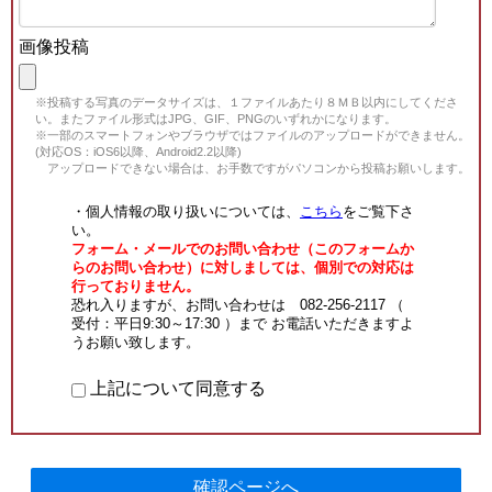
画像投稿
※投稿する写真のデータサイズは、１ファイルあたり８ＭＢ以内にしてくださ
い。またファイル形式はJPG、GIF、PNGのいずれかになります。
※一部のスマートフォンやブラウザではファイルのアップロードができません。
(対応OS：iOS6以降、Android2.2以降)
アップロードできない場合は、お手数ですがパソコンから投稿お願いします。
・個人情報の取り扱いについては、
こちら
をご覧下さ
い。
フォーム・メールでのお問い合わせ（このフォームか
らのお問い合わせ）に対しましては、個別での対応は
行っておりません。
恐れ入りますが、お問い合わせは 082-256-2117 （
受付：平日9:30～17:30 ）まで お電話いただきますよ
うお願い致します。
上記について同意する
確認ページへ