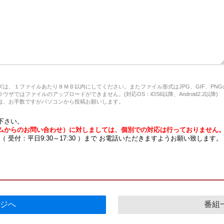
は、１ファイルあたり８ＭＢ以内にしてください。またファイル形式はJPG、GIF、PN
ザではファイルのアップロードができません。(対応OS：iOS6以降、Android2.2以降)
、お手数ですがパソコンから投稿お願いします。
下さい。
ムからのお問い合わせ）に対しましては、個別での対応は行っておりません
7 （ 受付：平日9:30～17:30 ）まで お電話いただきますようお願い致します。
ジへ
番組