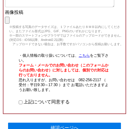
画像投稿
※投稿する写真のデータサイズは、１ファイルあたり８ＭＢ以内にしてくださ
い。またファイル形式はJPG、GIF、PNGのいずれかになります。
※一部のスマートフォンやブラウザではファイルのアップロードができません。
(対応OS：iOS6以降、Android2.2以降)
アップロードできない場合は、お手数ですがパソコンから投稿お願いします。
・個人情報の取り扱いについては、
こちら
をご覧下さ
い。
フォーム・メールでのお問い合わせ（このフォームか
らのお問い合わせ）に対しましては、個別での対応は
行っておりません。
恐れ入りますが、お問い合わせは 082-256-2117 （
受付：平日9:30～17:30 ）まで お電話いただきますよ
うお願い致します。
上記について同意する
確認ページへ