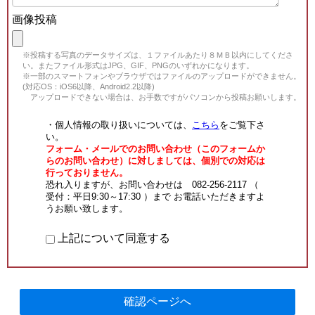
画像投稿
※投稿する写真のデータサイズは、１ファイルあたり８ＭＢ以内にしてくださ
い。またファイル形式はJPG、GIF、PNGのいずれかになります。
※一部のスマートフォンやブラウザではファイルのアップロードができません。
(対応OS：iOS6以降、Android2.2以降)
アップロードできない場合は、お手数ですがパソコンから投稿お願いします。
・個人情報の取り扱いについては、
こちら
をご覧下さ
い。
フォーム・メールでのお問い合わせ（このフォームか
らのお問い合わせ）に対しましては、個別での対応は
行っておりません。
恐れ入りますが、お問い合わせは 082-256-2117 （
受付：平日9:30～17:30 ）まで お電話いただきますよ
うお願い致します。
上記について同意する
確認ページへ