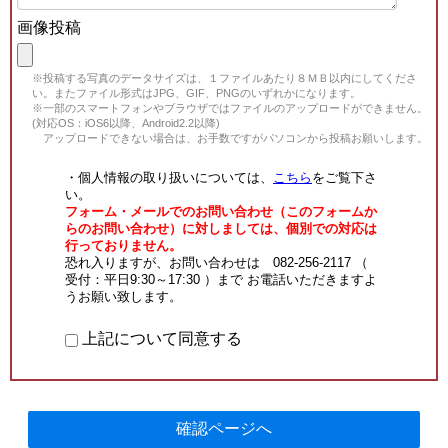
画像投稿
※投稿する写真のデータサイズは、１ファイルあたり８ＭＢ以内にしてくださ
い。またファイル形式はJPG、GIF、PNGのいずれかになります。
※一部のスマートフォンやブラウザではファイルのアップロードができません。
(対応OS：iOS6以降、Android2.2以降)
アップロードできない場合は、お手数ですがパソコンから投稿お願いします。
・個人情報の取り扱いについては、
こちら
をご覧下さ
い。
フォーム・メールでのお問い合わせ（このフォームか
らのお問い合わせ）に対しましては、個別での対応は
行っておりません。
恐れ入りますが、お問い合わせは 082-256-2117 （
受付：平日9:30～17:30 ）まで お電話いただきますよ
うお願い致します。
上記について同意する
確認ページへ