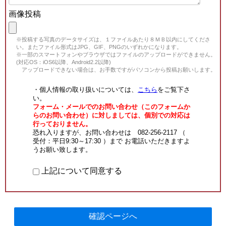
画像投稿
※投稿する写真のデータサイズは、１ファイルあたり８ＭＢ以内にしてくださ
い。またファイル形式はJPG、GIF、PNGのいずれかになります。
※一部のスマートフォンやブラウザではファイルのアップロードができません。
(対応OS：iOS6以降、Android2.2以降)
アップロードできない場合は、お手数ですがパソコンから投稿お願いします。
・個人情報の取り扱いについては、
こちら
をご覧下さ
い。
フォーム・メールでのお問い合わせ（このフォームか
らのお問い合わせ）に対しましては、個別での対応は
行っておりません。
恐れ入りますが、お問い合わせは 082-256-2117 （
受付：平日9:30～17:30 ）まで お電話いただきますよ
うお願い致します。
上記について同意する
確認ページへ