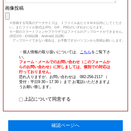
画像投稿
※投稿する写真のデータサイズは、１ファイルあたり８ＭＢ以内にしてくださ
い。またファイル形式はJPG、GIF、PNGのいずれかになります。
※一部のスマートフォンやブラウザではファイルのアップロードができません。
(対応OS：iOS6以降、Android2.2以降)
アップロードできない場合は、お手数ですがパソコンから投稿お願いします。
・個人情報の取り扱いについては、
こちら
をご覧下さ
い。
フォーム・メールでのお問い合わせ（このフォームか
らのお問い合わせ）に対しましては、個別での対応は
行っておりません。
恐れ入りますが、お問い合わせは 082-256-2117 （
受付：平日9:30～17:30 ）まで お電話いただきますよ
うお願い致します。
上記について同意する
確認ページへ