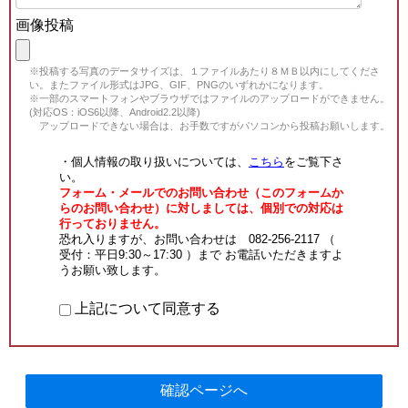
画像投稿
※投稿する写真のデータサイズは、１ファイルあたり８ＭＢ以内にしてくださ
い。またファイル形式はJPG、GIF、PNGのいずれかになります。
※一部のスマートフォンやブラウザではファイルのアップロードができません。
(対応OS：iOS6以降、Android2.2以降)
アップロードできない場合は、お手数ですがパソコンから投稿お願いします。
・個人情報の取り扱いについては、
こちら
をご覧下さ
い。
フォーム・メールでのお問い合わせ（このフォームか
らのお問い合わせ）に対しましては、個別での対応は
行っておりません。
恐れ入りますが、お問い合わせは 082-256-2117 （
受付：平日9:30～17:30 ）まで お電話いただきますよ
うお願い致します。
上記について同意する
確認ページへ