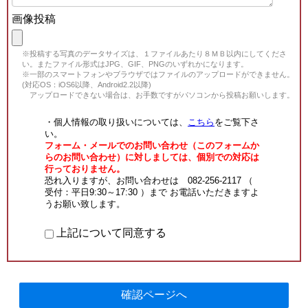
画像投稿
※投稿する写真のデータサイズは、１ファイルあたり８ＭＢ以内にしてくださ
い。またファイル形式はJPG、GIF、PNGのいずれかになります。
※一部のスマートフォンやブラウザではファイルのアップロードができません。
(対応OS：iOS6以降、Android2.2以降)
アップロードできない場合は、お手数ですがパソコンから投稿お願いします。
・個人情報の取り扱いについては、
こちら
をご覧下さ
い。
フォーム・メールでのお問い合わせ（このフォームか
らのお問い合わせ）に対しましては、個別での対応は
行っておりません。
恐れ入りますが、お問い合わせは 082-256-2117 （
受付：平日9:30～17:30 ）まで お電話いただきますよ
うお願い致します。
上記について同意する
確認ページへ