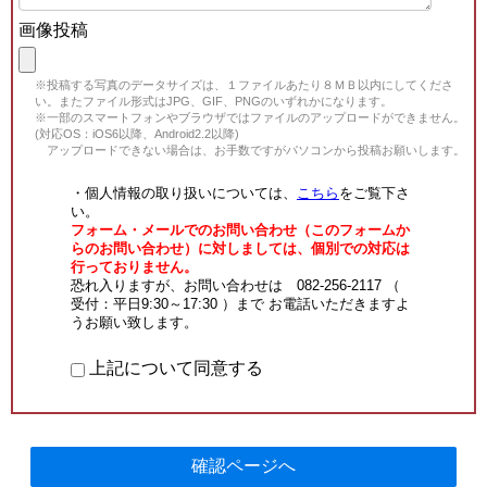
画像投稿
※投稿する写真のデータサイズは、１ファイルあたり８ＭＢ以内にしてくださ
い。またファイル形式はJPG、GIF、PNGのいずれかになります。
※一部のスマートフォンやブラウザではファイルのアップロードができません。
(対応OS：iOS6以降、Android2.2以降)
アップロードできない場合は、お手数ですがパソコンから投稿お願いします。
・個人情報の取り扱いについては、
こちら
をご覧下さ
い。
フォーム・メールでのお問い合わせ（このフォームか
らのお問い合わせ）に対しましては、個別での対応は
行っておりません。
恐れ入りますが、お問い合わせは 082-256-2117 （
受付：平日9:30～17:30 ）まで お電話いただきますよ
うお願い致します。
上記について同意する
確認ページへ