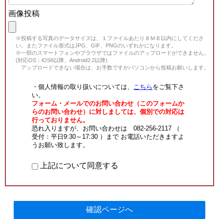
画像投稿
※投稿する写真のデータサイズは、１ファイルあたり８ＭＢ以内にしてくださ
い。またファイル形式はJPG、GIF、PNGのいずれかになります。
※一部のスマートフォンやブラウザではファイルのアップロードができません。
(対応OS：iOS6以降、Android2.2以降)
アップロードできない場合は、お手数ですがパソコンから投稿お願いします。
・個人情報の取り扱いについては、
こちら
をご覧下さ
い。
フォーム・メールでのお問い合わせ（このフォームか
らのお問い合わせ）に対しましては、個別での対応は
行っておりません。
恐れ入りますが、お問い合わせは 082-256-2117 （
受付：平日9:30～17:30 ）まで お電話いただきますよ
うお願い致します。
上記について同意する
確認ページへ