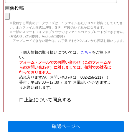
画像投稿
※投稿する写真のデータサイズは、１ファイルあたり８ＭＢ以内にしてくださ
い。またファイル形式はJPG、GIF、PNGのいずれかになります。
※一部のスマートフォンやブラウザではファイルのアップロードができません。
(対応OS：iOS6以降、Android2.2以降)
アップロードできない場合は、お手数ですがパソコンから投稿お願いします。
・個人情報の取り扱いについては、
こちら
をご覧下さ
い。
フォーム・メールでのお問い合わせ（このフォームか
らのお問い合わせ）に対しましては、個別での対応は
行っておりません。
恐れ入りますが、お問い合わせは 082-256-2117 （
受付：平日9:30～17:30 ）まで お電話いただきますよ
うお願い致します。
上記について同意する
確認ページへ