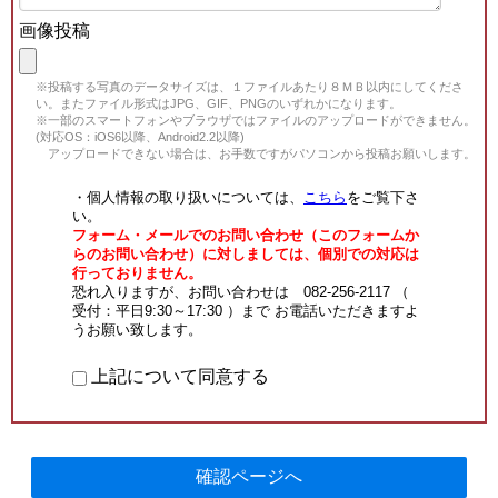
画像投稿
※投稿する写真のデータサイズは、１ファイルあたり８ＭＢ以内にしてくださ
い。またファイル形式はJPG、GIF、PNGのいずれかになります。
※一部のスマートフォンやブラウザではファイルのアップロードができません。
(対応OS：iOS6以降、Android2.2以降)
アップロードできない場合は、お手数ですがパソコンから投稿お願いします。
・個人情報の取り扱いについては、
こちら
をご覧下さ
い。
フォーム・メールでのお問い合わせ（このフォームか
らのお問い合わせ）に対しましては、個別での対応は
行っておりません。
恐れ入りますが、お問い合わせは 082-256-2117 （
受付：平日9:30～17:30 ）まで お電話いただきますよ
うお願い致します。
上記について同意する
確認ページへ