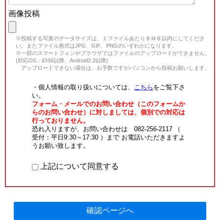
画像投稿
※投稿する写真のデータサイズは、１ファイルあたり８ＭＢ以内にしてくださ
い。またファイル形式はJPG、GIF、PNGのいずれかになります。
※一部のスマートフォンやブラウザではファイルのアップロードができません。
(対応OS：iOS6以降、Android2.2以降)
アップロードできない場合は、お手数ですがパソコンから投稿お願いします。
・個人情報の取り扱いについては、
こちら
をご覧下さ
い。
フォーム・メールでのお問い合わせ（このフォームか
らのお問い合わせ）に対しましては、個別での対応は
行っておりません。
恐れ入りますが、お問い合わせは 082-256-2117 （
受付：平日9:30～17:30 ）まで お電話いただきますよ
うお願い致します。
上記について同意する
確認ページへ