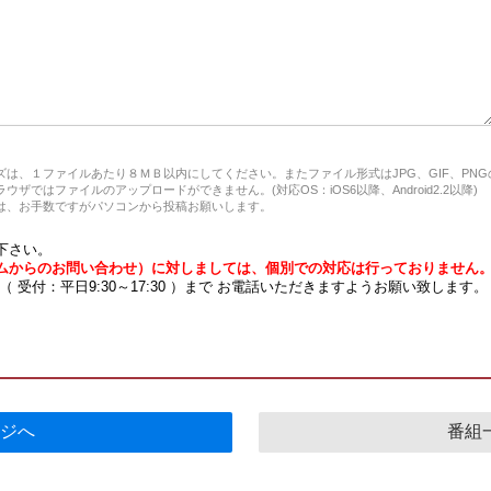
は、１ファイルあたり８ＭＢ以内にしてください。またファイル形式はJPG、GIF、PN
ザではファイルのアップロードができません。(対応OS：iOS6以降、Android2.2以降)
、お手数ですがパソコンから投稿お願いします。
下さい。
ムからのお問い合わせ）に対しましては、個別での対応は行っておりません
7 （ 受付：平日9:30～17:30 ）まで お電話いただきますようお願い致します。
ジへ
番組