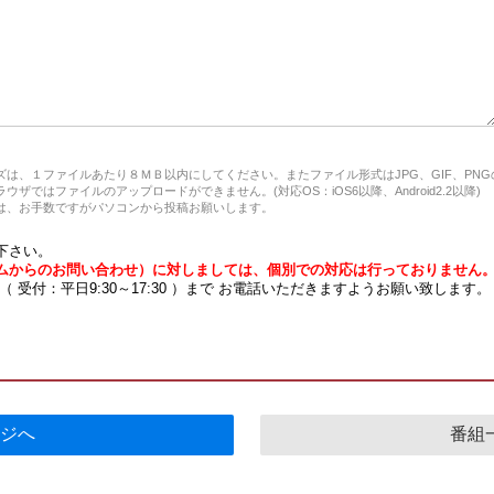
は、１ファイルあたり８ＭＢ以内にしてください。またファイル形式はJPG、GIF、PN
ザではファイルのアップロードができません。(対応OS：iOS6以降、Android2.2以降)
、お手数ですがパソコンから投稿お願いします。
下さい。
ムからのお問い合わせ）に対しましては、個別での対応は行っておりません
7 （ 受付：平日9:30～17:30 ）まで お電話いただきますようお願い致します。
ジへ
番組