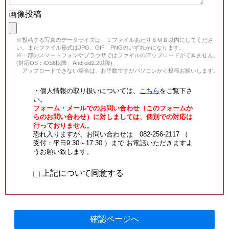
画像投稿
※投稿する写真のデータサイズは、１ファイルあたり８ＭＢ以内にしてくださ
い。またファイル形式はJPG、GIF、PNGのいずれかになります。
※一部のスマートフォンやブラウザではファイルのアップロードができません。
(対応OS：iOS6以降、Android2.2以降)
アップロードできない場合は、お手数ですがパソコンから投稿お願いします。
・個人情報の取り扱いについては、
こちら
をご覧下さ
い。
フォーム・メールでのお問い合わせ（このフォームか
らのお問い合わせ）に対しましては、個別での対応は
行っておりません。
恐れ入りますが、お問い合わせは 082-256-2117 （
受付：平日9:30～17:30 ）まで お電話いただきますよ
うお願い致します。
上記について同意する
確認ページへ