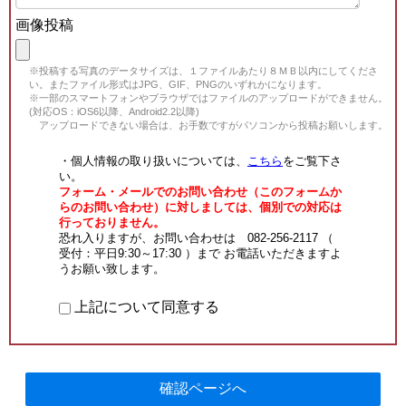
画像投稿
※投稿する写真のデータサイズは、１ファイルあたり８ＭＢ以内にしてくださ
い。またファイル形式はJPG、GIF、PNGのいずれかになります。
※一部のスマートフォンやブラウザではファイルのアップロードができません。
(対応OS：iOS6以降、Android2.2以降)
アップロードできない場合は、お手数ですがパソコンから投稿お願いします。
・個人情報の取り扱いについては、
こちら
をご覧下さ
い。
フォーム・メールでのお問い合わせ（このフォームか
らのお問い合わせ）に対しましては、個別での対応は
行っておりません。
恐れ入りますが、お問い合わせは 082-256-2117 （
受付：平日9:30～17:30 ）まで お電話いただきますよ
うお願い致します。
上記について同意する
確認ページへ