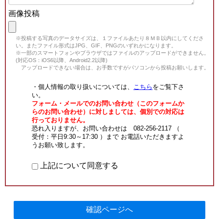
画像投稿
※投稿する写真のデータサイズは、１ファイルあたり８ＭＢ以内にしてくださ
い。またファイル形式はJPG、GIF、PNGのいずれかになります。
※一部のスマートフォンやブラウザではファイルのアップロードができません。
(対応OS：iOS6以降、Android2.2以降)
アップロードできない場合は、お手数ですがパソコンから投稿お願いします。
・個人情報の取り扱いについては、
こちら
をご覧下さ
い。
フォーム・メールでのお問い合わせ（このフォームか
らのお問い合わせ）に対しましては、個別での対応は
行っておりません。
恐れ入りますが、お問い合わせは 082-256-2117 （
受付：平日9:30～17:30 ）まで お電話いただきますよ
うお願い致します。
上記について同意する
確認ページへ