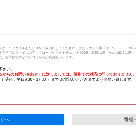
は、１ファイルあたり８ＭＢ以内にしてください。またファイル形式はJPG、GIF、PN
ザではファイルのアップロードができません。(対応OS：iOS6以降、Android2.2以降)
、お手数ですがパソコンから投稿お願いします。
下さい。
ムからのお問い合わせ）に対しましては、個別での対応は行っておりません
7 （ 受付：平日9:30～17:30 ）まで お電話いただきますようお願い致します。
ジへ
番組