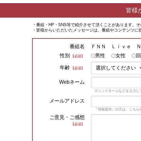
皆様
・番組・HP・SNS等で紹介させて頂くことがあります。
・皆様からいただいたメッセージは、番組やコンテンツに
ＦＮＮ Ｌｉｖｅ Ｎ
番組名
性別
男性
女性
回
【必須】
年齢
【必須】
Webネーム
※ニックネームなどを入力し
メールアドレス
「情報提供」の方は、こちら
ご意見・ご感想
【必須】