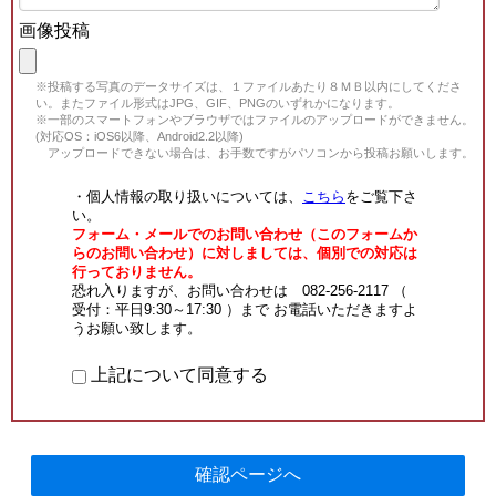
画像投稿
※投稿する写真のデータサイズは、１ファイルあたり８ＭＢ以内にしてくださ
い。またファイル形式はJPG、GIF、PNGのいずれかになります。
※一部のスマートフォンやブラウザではファイルのアップロードができません。
(対応OS：iOS6以降、Android2.2以降)
アップロードできない場合は、お手数ですがパソコンから投稿お願いします。
・個人情報の取り扱いについては、
こちら
をご覧下さ
い。
フォーム・メールでのお問い合わせ（このフォームか
らのお問い合わせ）に対しましては、個別での対応は
行っておりません。
恐れ入りますが、お問い合わせは 082-256-2117 （
受付：平日9:30～17:30 ）まで お電話いただきますよ
うお願い致します。
上記について同意する
確認ページへ