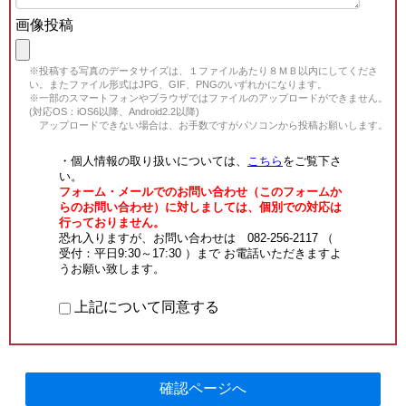
画像投稿
※投稿する写真のデータサイズは、１ファイルあたり８ＭＢ以内にしてくださ
い。またファイル形式はJPG、GIF、PNGのいずれかになります。
※一部のスマートフォンやブラウザではファイルのアップロードができません。
(対応OS：iOS6以降、Android2.2以降)
アップロードできない場合は、お手数ですがパソコンから投稿お願いします。
・個人情報の取り扱いについては、
こちら
をご覧下さ
い。
フォーム・メールでのお問い合わせ（このフォームか
らのお問い合わせ）に対しましては、個別での対応は
行っておりません。
恐れ入りますが、お問い合わせは 082-256-2117 （
受付：平日9:30～17:30 ）まで お電話いただきますよ
うお願い致します。
上記について同意する
確認ページへ