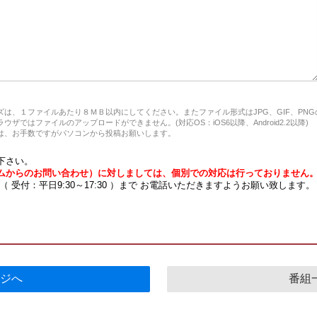
は、１ファイルあたり８ＭＢ以内にしてください。またファイル形式はJPG、GIF、PN
ザではファイルのアップロードができません。(対応OS：iOS6以降、Android2.2以降)
、お手数ですがパソコンから投稿お願いします。
下さい。
ムからのお問い合わせ）に対しましては、個別での対応は行っておりません
7 （ 受付：平日9:30～17:30 ）まで お電話いただきますようお願い致します。
ジへ
番組