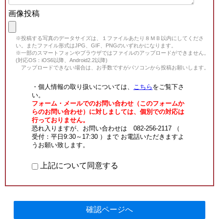
画像投稿
※投稿する写真のデータサイズは、１ファイルあたり８ＭＢ以内にしてくださ
い。またファイル形式はJPG、GIF、PNGのいずれかになります。
※一部のスマートフォンやブラウザではファイルのアップロードができません。
(対応OS：iOS6以降、Android2.2以降)
アップロードできない場合は、お手数ですがパソコンから投稿お願いします。
・個人情報の取り扱いについては、
こちら
をご覧下さ
い。
フォーム・メールでのお問い合わせ（このフォームか
らのお問い合わせ）に対しましては、個別での対応は
行っておりません。
恐れ入りますが、お問い合わせは 082-256-2117 （
受付：平日9:30～17:30 ）まで お電話いただきますよ
うお願い致します。
上記について同意する
確認ページへ