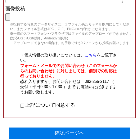
画像投稿
※投稿する写真のデータサイズは、１ファイルあたり８ＭＢ以内にしてくださ
い。またファイル形式はJPG、GIF、PNGのいずれかになります。
※一部のスマートフォンやブラウザではファイルのアップロードができません。
(対応OS：iOS6以降、Android2.2以降)
アップロードできない場合は、お手数ですがパソコンから投稿お願いします。
・個人情報の取り扱いについては、
こちら
をご覧下さ
い。
フォーム・メールでのお問い合わせ（このフォームか
らのお問い合わせ）に対しましては、個別での対応は
行っておりません。
恐れ入りますが、お問い合わせは 082-256-2117 （
受付：平日9:30～17:30 ）まで お電話いただきますよ
うお願い致します。
上記について同意する
確認ページへ