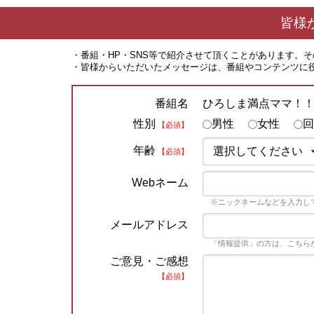
皆様
・番組・HP・SNS等で紹介させて頂くことがあります。
・皆様からいただいたメッセージは、番組やコンテンツに
ひろしま満点ママ！
番組名
性別
男性
女性
回
【必須】
年齢
【必須】
Webネーム
※ニックネームなどを入力し
メールアドレス
「情報提供」の方は、こちら
ご意見・ご感想
【必須】