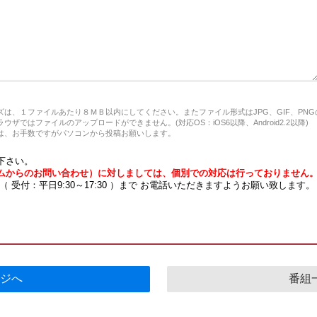
は、１ファイルあたり８ＭＢ以内にしてください。またファイル形式はJPG、GIF、PN
ザではファイルのアップロードができません。(対応OS：iOS6以降、Android2.2以降)
、お手数ですがパソコンから投稿お願いします。
下さい。
ムからのお問い合わせ）に対しましては、個別での対応は行っておりません
7 （ 受付：平日9:30～17:30 ）まで お電話いただきますようお願い致します。
ジへ
番組