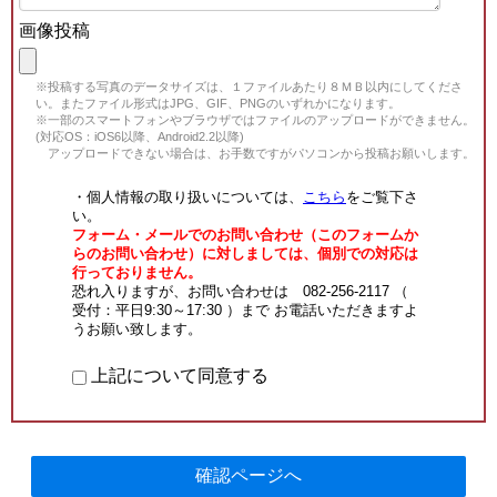
画像投稿
※投稿する写真のデータサイズは、１ファイルあたり８ＭＢ以内にしてくださ
い。またファイル形式はJPG、GIF、PNGのいずれかになります。
※一部のスマートフォンやブラウザではファイルのアップロードができません。
(対応OS：iOS6以降、Android2.2以降)
アップロードできない場合は、お手数ですがパソコンから投稿お願いします。
・個人情報の取り扱いについては、
こちら
をご覧下さ
い。
フォーム・メールでのお問い合わせ（このフォームか
らのお問い合わせ）に対しましては、個別での対応は
行っておりません。
恐れ入りますが、お問い合わせは 082-256-2117 （
受付：平日9:30～17:30 ）まで お電話いただきますよ
うお願い致します。
上記について同意する
確認ページへ