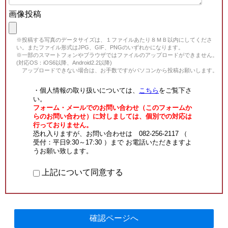
画像投稿
※投稿する写真のデータサイズは、１ファイルあたり８ＭＢ以内にしてくださ
い。またファイル形式はJPG、GIF、PNGのいずれかになります。
※一部のスマートフォンやブラウザではファイルのアップロードができません。
(対応OS：iOS6以降、Android2.2以降)
アップロードできない場合は、お手数ですがパソコンから投稿お願いします。
・個人情報の取り扱いについては、
こちら
をご覧下さ
い。
フォーム・メールでのお問い合わせ（このフォームか
らのお問い合わせ）に対しましては、個別での対応は
行っておりません。
恐れ入りますが、お問い合わせは 082-256-2117 （
受付：平日9:30～17:30 ）まで お電話いただきますよ
うお願い致します。
上記について同意する
確認ページへ