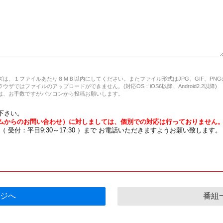
は、１ファイルあたり８ＭＢ以内にしてください。またファイル形式はJPG、GIF、PN
ザではファイルのアップロードができません。(対応OS：iOS6以降、Android2.2以降)
、お手数ですがパソコンから投稿お願いします。
下さい。
ムからのお問い合わせ）に対しましては、個別での対応は行っておりません
7 （ 受付：平日9:30～17:30 ）まで お電話いただきますようお願い致します。
ジへ
番組