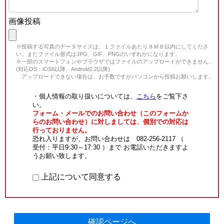
画像投稿
※投稿する写真のデータサイズは、１ファイルあたり８ＭＢ以内にしてくださ
い。またファイル形式はJPG、GIF、PNGのいずれかになります。
※一部のスマートフォンやブラウザではファイルのアップロードができません。
(対応OS：iOS6以降、Android2.2以降)
アップロードできない場合は、お手数ですがパソコンから投稿お願いします。
・個人情報の取り扱いについては、
こちら
をご覧下さ
い。
フォーム・メールでのお問い合わせ（このフォームか
らのお問い合わせ）に対しましては、個別での対応は
行っておりません。
恐れ入りますが、お問い合わせは 082-256-2117 （
受付：平日9:30～17:30 ）まで お電話いただきますよ
うお願い致します。
上記について同意する
確認ページへ