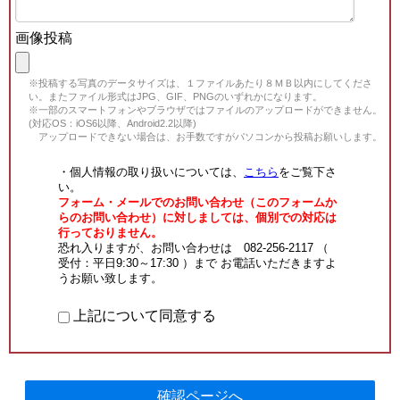
画像投稿
※投稿する写真のデータサイズは、１ファイルあたり８ＭＢ以内にしてくださ
い。またファイル形式はJPG、GIF、PNGのいずれかになります。
※一部のスマートフォンやブラウザではファイルのアップロードができません。
(対応OS：iOS6以降、Android2.2以降)
アップロードできない場合は、お手数ですがパソコンから投稿お願いします。
・個人情報の取り扱いについては、
こちら
をご覧下さ
い。
フォーム・メールでのお問い合わせ（このフォームか
らのお問い合わせ）に対しましては、個別での対応は
行っておりません。
恐れ入りますが、お問い合わせは 082-256-2117 （
受付：平日9:30～17:30 ）まで お電話いただきますよ
うお願い致します。
上記について同意する
確認ページへ