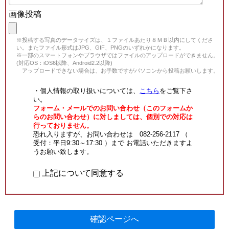
画像投稿
※投稿する写真のデータサイズは、１ファイルあたり８ＭＢ以内にしてくださ
い。またファイル形式はJPG、GIF、PNGのいずれかになります。
※一部のスマートフォンやブラウザではファイルのアップロードができません。
(対応OS：iOS6以降、Android2.2以降)
アップロードできない場合は、お手数ですがパソコンから投稿お願いします。
・個人情報の取り扱いについては、
こちら
をご覧下さ
い。
フォーム・メールでのお問い合わせ（このフォームか
らのお問い合わせ）に対しましては、個別での対応は
行っておりません。
恐れ入りますが、お問い合わせは 082-256-2117 （
受付：平日9:30～17:30 ）まで お電話いただきますよ
うお願い致します。
上記について同意する
確認ページへ