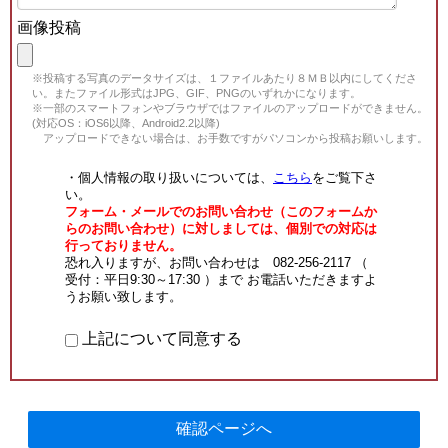
画像投稿
※投稿する写真のデータサイズは、１ファイルあたり８ＭＢ以内にしてくださ
い。またファイル形式はJPG、GIF、PNGのいずれかになります。
※一部のスマートフォンやブラウザではファイルのアップロードができません。
(対応OS：iOS6以降、Android2.2以降)
アップロードできない場合は、お手数ですがパソコンから投稿お願いします。
・個人情報の取り扱いについては、
こちら
をご覧下さ
い。
フォーム・メールでのお問い合わせ（このフォームか
らのお問い合わせ）に対しましては、個別での対応は
行っておりません。
恐れ入りますが、お問い合わせは 082-256-2117 （
受付：平日9:30～17:30 ）まで お電話いただきますよ
うお願い致します。
上記について同意する
確認ページへ