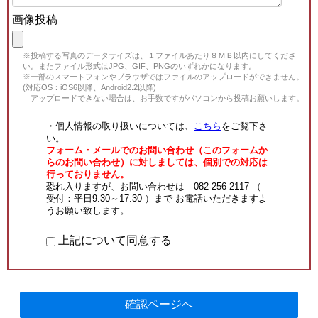
画像投稿
※投稿する写真のデータサイズは、１ファイルあたり８ＭＢ以内にしてくださ
い。またファイル形式はJPG、GIF、PNGのいずれかになります。
※一部のスマートフォンやブラウザではファイルのアップロードができません。
(対応OS：iOS6以降、Android2.2以降)
アップロードできない場合は、お手数ですがパソコンから投稿お願いします。
・個人情報の取り扱いについては、
こちら
をご覧下さ
い。
フォーム・メールでのお問い合わせ（このフォームか
らのお問い合わせ）に対しましては、個別での対応は
行っておりません。
恐れ入りますが、お問い合わせは 082-256-2117 （
受付：平日9:30～17:30 ）まで お電話いただきますよ
うお願い致します。
上記について同意する
確認ページへ