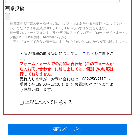
画像投稿
※投稿する写真のデータサイズは、１ファイルあたり８ＭＢ以内にしてくださ
い。またファイル形式はJPG、GIF、PNGのいずれかになります。
※一部のスマートフォンやブラウザではファイルのアップロードができません。
(対応OS：iOS6以降、Android2.2以降)
アップロードできない場合は、お手数ですがパソコンから投稿お願いします。
・個人情報の取り扱いについては、
こちら
をご覧下さ
い。
フォーム・メールでのお問い合わせ（このフォームか
らのお問い合わせ）に対しましては、個別での対応は
行っておりません。
恐れ入りますが、お問い合わせは 082-256-2117 （
受付：平日9:30～17:30 ）まで お電話いただきますよ
うお願い致します。
上記について同意する
確認ページへ