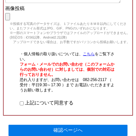
画像投稿
※投稿する写真のデータサイズは、１ファイルあたり８ＭＢ以内にしてくださ
い。またファイル形式はJPG、GIF、PNGのいずれかになります。
※一部のスマートフォンやブラウザではファイルのアップロードができません。
(対応OS：iOS6以降、Android2.2以降)
アップロードできない場合は、お手数ですがパソコンから投稿お願いします。
・個人情報の取り扱いについては、
こちら
をご覧下さ
い。
フォーム・メールでのお問い合わせ（このフォームか
らのお問い合わせ）に対しましては、個別での対応は
行っておりません。
恐れ入りますが、お問い合わせは 082-256-2117 （
受付：平日9:30～17:30 ）まで お電話いただきますよ
うお願い致します。
上記について同意する
確認ページへ